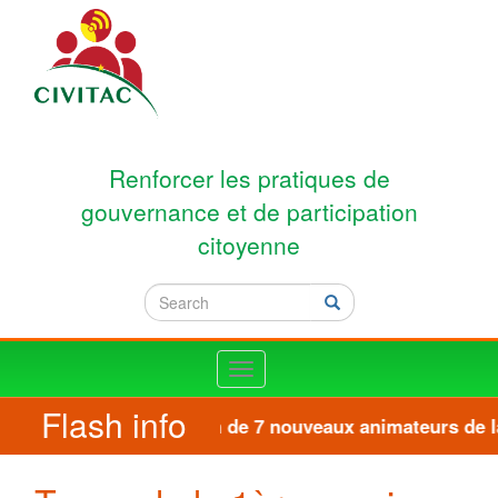
Skip to main content
Renforcer les pratiques de
gouvernance et de participation
citoyenne
Search
Search
Toggle
navigation
Flash info
Formation de 7 nouveaux animateurs de la