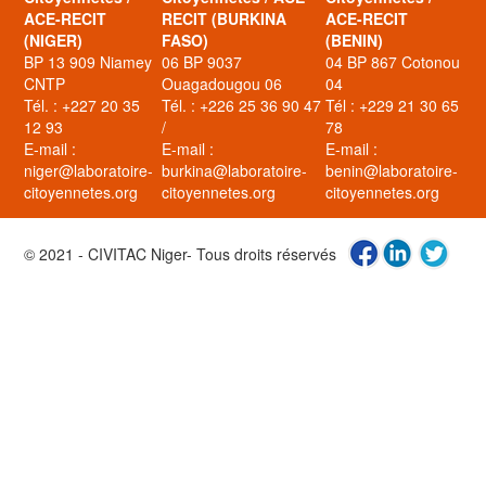
ACE-RECIT
RECIT (BURKINA
ACE-RECIT
(NIGER)
FASO)
(BENIN)
BP 13 909 Niamey
06 BP 9037
04 BP 867 Cotonou
CNTP
Ouagadougou 06
04
Tél. : +227 20 35
Tél. : +226 25 36 90 47
Tél : +229 21 30 65
12 93
/
78
E-mail :
E-mail :
E-mail :
niger@laboratoire-
burkina@laboratoire-
benin@laboratoire-
citoyennetes.org
citoyennetes.org
citoyennetes.org
© 2021 - CIVITAC Niger- Tous droits réservés