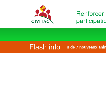
Skip to main content
Renforcer 
participat
Main
navigation
Flash info
Formation de 7 nouveaux anima