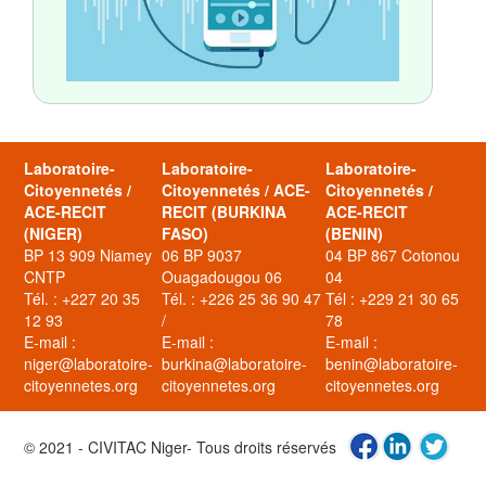
Laboratoire-
Laboratoire-
Laboratoire-
Citoyennetés /
Citoyennetés / ACE-
Citoyennetés /
ACE-RECIT
RECIT (BURKINA
ACE-RECIT
(NIGER)
FASO)
(BENIN)
BP 13 909 Niamey
06 BP 9037
04 BP 867 Cotonou
CNTP
Ouagadougou 06
04
Tél. : +227 20 35
Tél. : +226 25 36 90 47
Tél : +229 21 30 65
12 93
/
78
E-mail :
E-mail :
E-mail :
niger@laboratoire-
burkina@laboratoire-
benin@laboratoire-
citoyennetes.org
citoyennetes.org
citoyennetes.org
© 2021 - CIVITAC Niger- Tous droits réservés