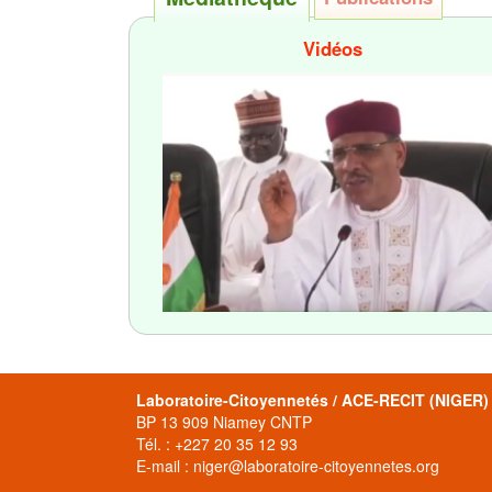
Vidéos
Laboratoire-Citoyennetés / ACE-RECIT (NIGER)
BP 13 909 Niamey CNTP
Tél. : +227 20 35 12 93
E-mail : niger@laboratoire-citoyennetes.org