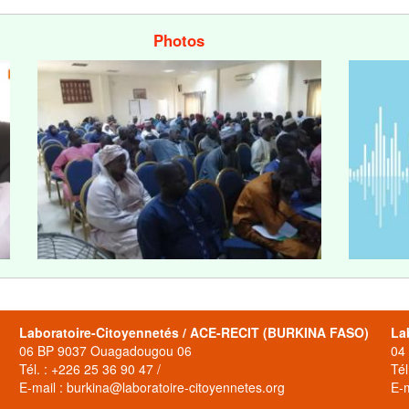
Photos
Laboratoire-Citoyennetés / ACE-RECIT (BURKINA FASO)
La
06 BP 9037 Ouagadougou 06
04
Tél. : +226 25 36 90 47 /
Tél
E-mail : burkina@laboratoire-citoyennetes.org
E-m