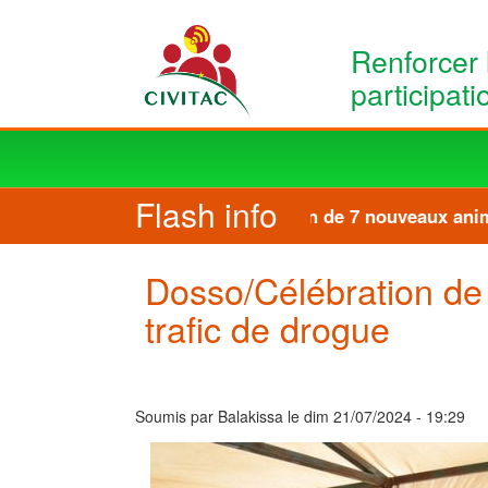
Aller au contenu principal
Renforcer 
participat
Main
navigation
Flash info
Formation de 7 nouveaux animat
Dosso/Célébration de l
trafic de drogue
Soumis par
Balakissa
le
dim 21/07/2024 - 19:29