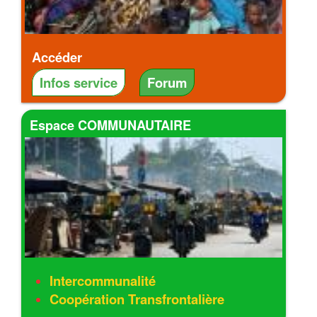
Accéder
Infos service
Forum
Espace COMMUNAUTAIRE
Intercommunalité
Coopération Transfrontalière