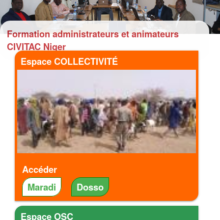
Formation administrateurs et animateurs
CIVITAC Niger
Espace COLLECTIVITÉ
Accéder
Maradi
Dosso
Espace OSC