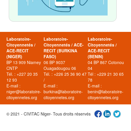
Laboratoire-
Laboratoire-
Laboratoire-
Citoyennetés /
Citoyennetés / ACE-
Citoyennetés /
ACE-RECIT
RECIT (BURKINA
ACE-RECIT
(NIGER)
FASO)
(BENIN)
BP 13 909 Niamey
06 BP 9037
04 BP 867 Cotonou
CNTP
Ouagadougou 06
04
Tél. : +227 20 35
Tél. : +226 25 36 90 47
Tél : +229 21 30 65
12 93
/
78
E-mail :
E-mail :
E-mail :
niger@laboratoire-
burkina@laboratoire-
benin@laboratoire-
citoyennetes.org
citoyennetes.org
citoyennetes.org
© 2021 - CIVITAC Niger- Tous droits réservés