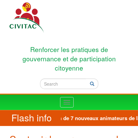
Skip to main content
Renforcer les pratiques de
gouvernance et de participation
citoyenne
Search
Search
Toggle
navigation
Flash info
Formation de 7 nouveaux animateurs de la