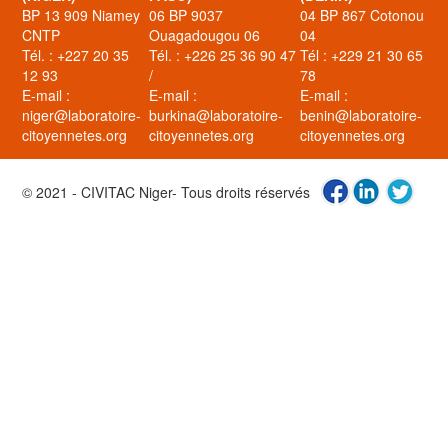
BP 13 909 Niamey
06 BP 9037
04 BP 867 Cotonou
CNTP
Ouagadougou 06
04
Tél. : +227 20 35
Tél. : +226 25 36 90 47
Tél : +229 21 30 65
12 93
/
78
E-mail :
E-mail :
E-mail :
niger@laboratoire-
burkina@laboratoire-
benin@laboratoire-
citoyennetes.org
citoyennetes.org
citoyennetes.org
© 2021 - CIVITAC Niger- Tous droits réservés