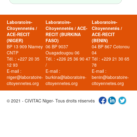
Laboratoire-
Laboratoire-
Laboratoire-
Citoyennetés /
Citoyennetés / ACE-
Citoyennetés /
ACE-RECIT
RECIT (BURKINA
ACE-RECIT
(NIGER)
FASO)
(BENIN)
BP 13 909 Niamey
06 BP 9037
04 BP 867 Cotonou
CNTP
Ouagadougou 06
04
Tél. : +227 20 35
Tél. : +226 25 36 90 47
Tél : +229 21 30 65
12 93
/
78
E-mail :
E-mail :
E-mail :
niger@laboratoire-
burkina@laboratoire-
benin@laboratoire-
citoyennetes.org
citoyennetes.org
citoyennetes.org
© 2021 - CIVITAC Niger- Tous droits réservés