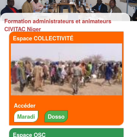
Formation administrateurs et animateurs
CIVITAC Niger
Espace COLLECTIVITÉ
Accéder
Maradi
Dosso
Espace OSC