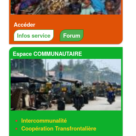
Accéder
Infos service
Forum
Espace COMMUNAUTAIRE
Intercommunalité
Coopération Transfrontalière