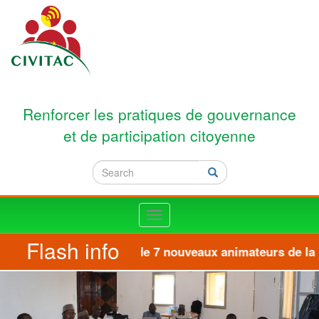
Skip to main content
Renforcer les pratiques de gouvernance
et de participation citoyenne
Search
Search
Toggle
navigation
Flash info
Formation de 7 nouveaux animateurs de la pl