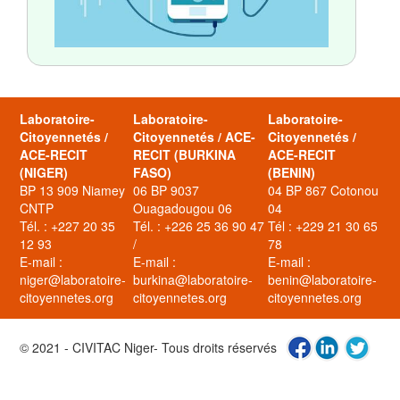
Laboratoire-
Laboratoire-
Laboratoire-
Citoyennetés /
Citoyennetés / ACE-
Citoyennetés /
ACE-RECIT
RECIT (BURKINA
ACE-RECIT
(NIGER)
FASO)
(BENIN)
BP 13 909 Niamey
06 BP 9037
04 BP 867 Cotonou
CNTP
Ouagadougou 06
04
Tél. : +227 20 35
Tél. : +226 25 36 90 47
Tél : +229 21 30 65
12 93
/
78
E-mail :
E-mail :
E-mail :
niger@laboratoire-
burkina@laboratoire-
benin@laboratoire-
citoyennetes.org
citoyennetes.org
citoyennetes.org
© 2021 - CIVITAC Niger- Tous droits réservés