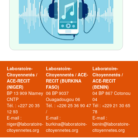
Laboratoire-
Laboratoire-
Laboratoire-
Citoyennetés /
Citoyennetés / ACE-
Citoyennetés /
ACE-RECIT
RECIT (BURKINA
ACE-RECIT
(NIGER)
FASO)
(BENIN)
BP 13 909 Niamey
06 BP 9037
04 BP 867 Cotonou
CNTP
Ouagadougou 06
04
Tél. : +227 20 35
Tél. : +226 25 36 90 47
Tél : +229 21 30 65
12 93
/
78
E-mail :
E-mail :
E-mail :
niger@laboratoire-
burkina@laboratoire-
benin@laboratoire-
citoyennetes.org
citoyennetes.org
citoyennetes.org