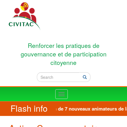
Skip to main content
Renforcer les pratiques de
gouvernance et de participation
citoyenne
Search
Search
Toggle
navigation
Flash info
Formation de 7 nouveaux animateurs de la