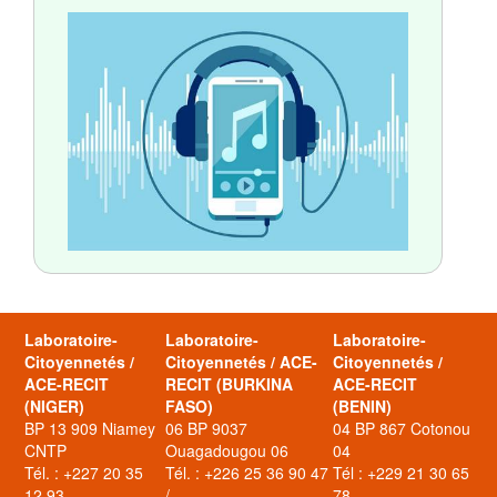
Laboratoire-
Laboratoire-
Laboratoire-
Citoyennetés /
Citoyennetés / ACE-
Citoyennetés /
ACE-RECIT
RECIT (BURKINA
ACE-RECIT
(NIGER)
FASO)
(BENIN)
BP 13 909 Niamey
06 BP 9037
04 BP 867 Cotonou
CNTP
Ouagadougou 06
04
Tél. : +227 20 35
Tél. : +226 25 36 90 47
Tél : +229 21 30 65
12 93
/
78