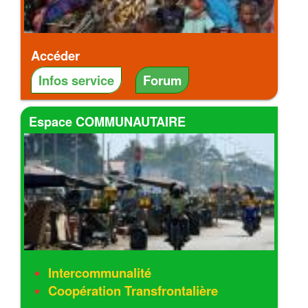
Accéder
Infos service
Forum
Espace COMMUNAUTAIRE
Intercommunalité
Coopération Transfrontalière