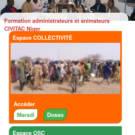
Formation administrateurs et animateurs
CIVITAC Niger
Espace COLLECTIVITÉ
Accéder
Maradi
Dosso
Espace OSC