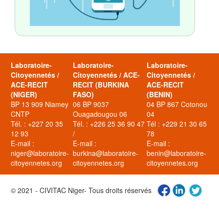
Laboratoire-
Laboratoire-
Laboratoire-
Citoyennetés /
Citoyennetés / ACE-
Citoyennetés /
ACE-RECIT
RECIT (BURKINA
ACE-RECIT
(NIGER)
FASO)
(BENIN)
BP 13 909 Niamey
06 BP 9037
04 BP 867 Cotonou
CNTP
Ouagadougou 06
04
Tél. : +227 20 35
Tél. : +226 25 36 90 47
Tél : +229 21 30 65
12 93
/
78
E-mail :
E-mail :
E-mail :
niger@laboratoire-
burkina@laboratoire-
benin@laboratoire-
citoyennetes.org
citoyennetes.org
citoyennetes.org
© 2021 - CIVITAC Niger- Tous droits réservés