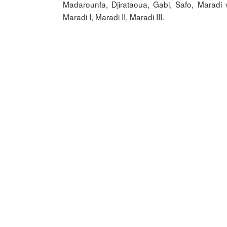
Madarounfa, Djirataoua, Gabi, Safo, Maradi vi
Maradi I, Maradi II, Maradi III.