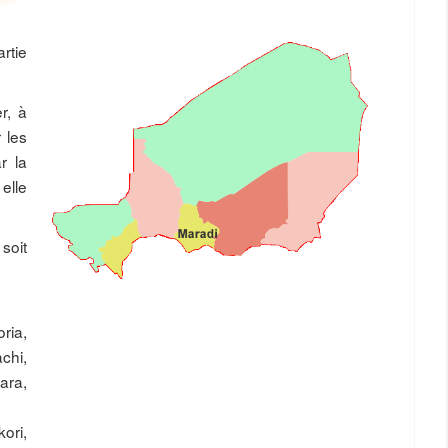
rtie
r, à
 les
r la
elle
soit
ria,
chi,
ra,
ori,