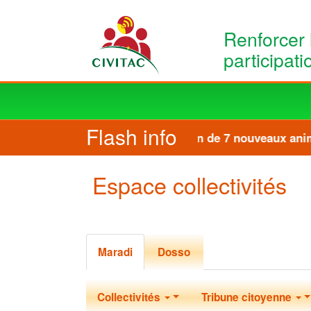
Skip to main content
Renforcer 
participat
Main
navigation
Flash info
Formation de 7 nouveaux anima
Espace collectivités
Primary tabs
(active tab)
Maradi
Dosso
Collectivité
Collectivités
Tribune citoyenne