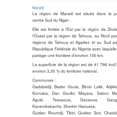
Maradi
La région de Maradi est située dans la pa
centre Sud du Niger .
Elle est limitée à l’Est par la région de Zinde
l’Ouest par la région de Tahoua, au Nord par
régions de Tahoua et Agadez et au Sud pa
République Fédérale du Nigeria avec laquelle 
partage une frontière d’environ 150 km.
La superficie de la région est de 41 796 km2 
environ 3,30 % du territoire national.
Communes :
Gadabédji, Bader Goula, Birnin Lallé, Adjéko
Kornaka, Dan Goulbi, Mayara, Sabon Ma
Aguié, Tessaoua, Gazaoua, Ganga
Kanembakache, Sherkin Haoussa,
Guidan Roumdji, Tibiri, Guidan Sori, Chadak