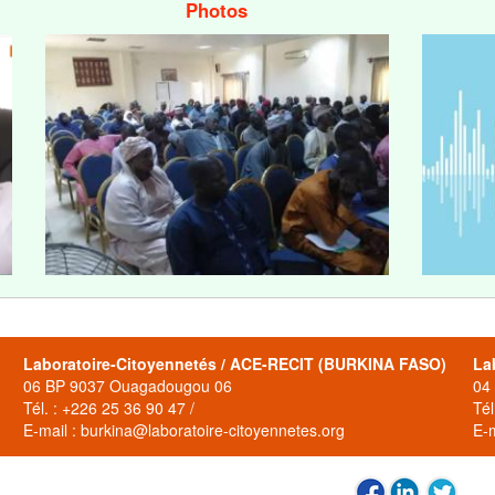
Photos
Laboratoire-Citoyennetés / ACE-RECIT (BURKINA FASO)
La
06 BP 9037 Ouagadougou 06
04
Tél. : +226 25 36 90 47 /
Tél
E-mail : burkina@laboratoire-citoyennetes.org
E-m