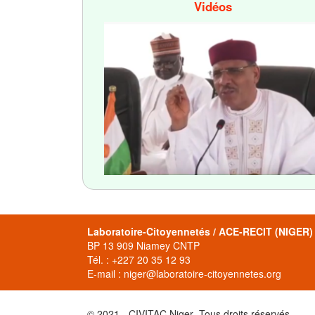
Vidéos
Laboratoire-Citoyennetés / ACE-RECIT (NIGER)
BP 13 909 Niamey CNTP
Tél. : +227 20 35 12 93
E-mail : niger@laboratoire-citoyennetes.org
© 2021 - CIVITAC Niger- Tous droits réservés