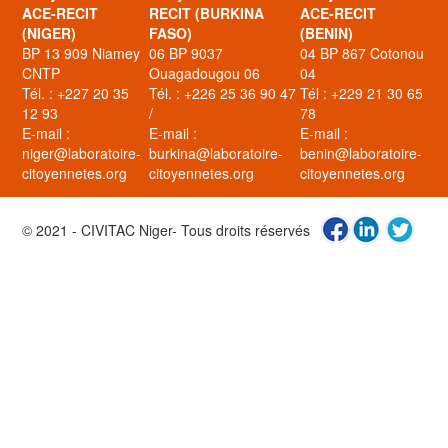
ACE-RECIT
RECIT (BURKINA
ACE-RECIT
(NIGER)
FASO)
(BENIN)
BP 13 909 Niamey
06 BP 9037
04 BP 867 Cotonou
CNTP
Ouagadougou 06
04
Tél. : +227 20 35
Tél. : +226 25 36 90 47
Tél : +229 21 30 65
12 93
/
78
E-mail :
E-mail :
E-mail :
niger@laboratoire-
burkina@laboratoire-
benin@laboratoire-
citoyennetes.org
citoyennetes.org
citoyennetes.org
© 2021 - CIVITAC Niger- Tous droits réservés