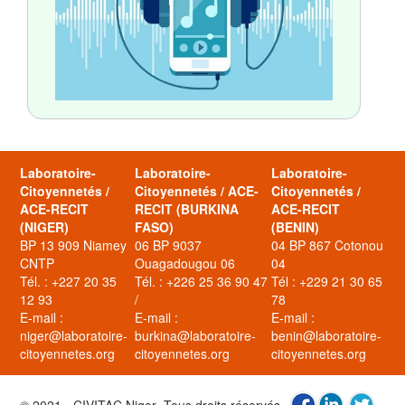
Laboratoire-
Laboratoire-
Laboratoire-
Citoyennetés /
Citoyennetés / ACE-
Citoyennetés /
ACE-RECIT
RECIT (BURKINA
ACE-RECIT
(NIGER)
FASO)
(BENIN)
BP 13 909 Niamey
06 BP 9037
04 BP 867 Cotonou
CNTP
Ouagadougou 06
04
Tél. : +227 20 35
Tél. : +226 25 36 90 47
Tél : +229 21 30 65
12 93
/
78
E-mail :
E-mail :
E-mail :
niger@laboratoire-
burkina@laboratoire-
benin@laboratoire-
citoyennetes.org
citoyennetes.org
citoyennetes.org
© 2021 - CIVITAC Niger- Tous droits réservés