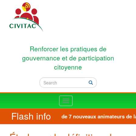
Skip to main content
Renforcer les pratiques de
gouvernance et de participation
citoyenne
Search
Search
Toggle
navigation
Flash info
Formation de 7 nouveaux animateurs de la