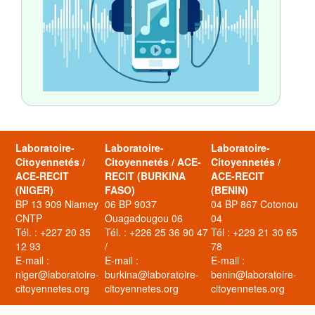
Laboratoire-
Laboratoire-
Laboratoire-
Citoyennetés /
Citoyennetés / ACE-
Citoyennetés /
ACE-RECIT
RECIT (BURKINA
ACE-RECIT
(NIGER)
FASO)
(BENIN)
BP 13 909 Niamey
06 BP 9037
04 BP 867 Cotonou
CNTP
Ouagadougou 06
04
Tél. : +227 20 35
Tél. : +226 25 36 90 47
Tél : +229 21 30 65
12 93
/
78
E-mail :
E-mail :
E-mail :
niger@laboratoire-
burkina@laboratoire-
benin@laboratoire-
citoyennetes.org
citoyennetes.org
citoyennetes.org