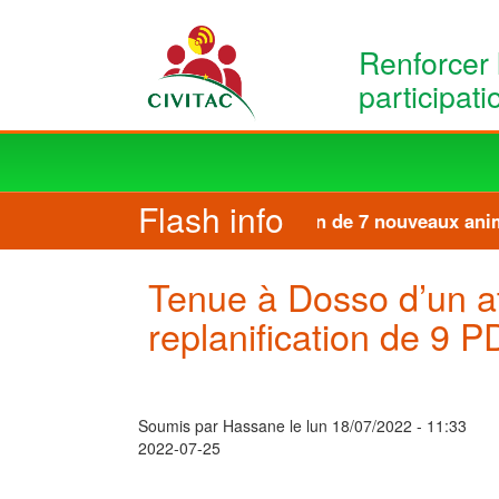
Aller au contenu principal
Renforcer 
participat
Main
navigation
Flash info
Formation de 7 nouveaux anima
Tenue à Dosso d’un at
replanification de 9 
Soumis par
Hassane
le
lun 18/07/2022 - 11:33
2022-07-25