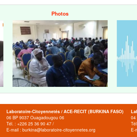
Photos
Laboratoire-Citoyennetés / ACE-RECIT (BURKINA FASO)
La
06 BP 9037 Ouagadougou 06
04
Tél. : +226 25 36 90 47 /
Tél
E-mail : burkina@laboratoire-citoyennetes.org
E-m