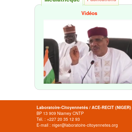
Vidéos
Laboratoire-Citoyennetés / ACE-RECIT (NIGER)
BP 13 909 Niamey CNTP
Tél. : +227 20 35 12 93
E-mail : niger@laboratoire-citoyennetes.org