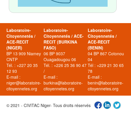
Laboratoire-
Laboratoire-
Laboratoire-
Citoyennetés /
Citoyennetés / ACE-
Citoyennetés /
ACE-RECIT
RECIT (BURKINA
ACE-RECIT
(NIGER)
FASO)
(BENIN)
BP 13 909 Niamey
06 BP 9037
04 BP 867 Cotonou
CNTP
Ouagadougou 06
04
Tél. : +227 20 35
Tél. : +226 25 36 90 47
Tél : +229 21 30 65
12 93
/
78
E-mail :
E-mail :
E-mail :
niger@laboratoire-
burkina@laboratoire-
benin@laboratoire-
citoyennetes.org
citoyennetes.org
citoyennetes.org
© 2021 - CIVITAC Niger- Tous droits réservés