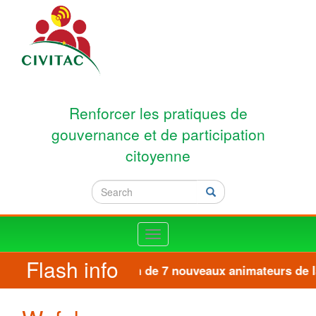
Skip to main content
Renforcer les pratiques de
gouvernance et de participation
citoyenne
Search
Search
Toggle
navigation
Flash info
Formation de 7 nouveaux animateurs de la