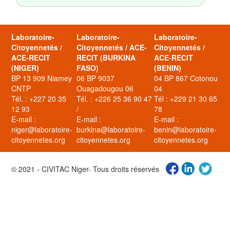
Laboratoire-
Laboratoire-
Laboratoire-
Citoyennetés /
Citoyennetés / ACE-
Citoyennetés /
ACE-RECIT
RECIT (BURKINA
ACE-RECIT
(NIGER)
FASO)
(BENIN)
BP 13 909 Niamey
06 BP 9037
04 BP 867 Cotonou
CNTP
Ouagadougou 06
04
Tél. : +227 20 35
Tél. : +226 25 36 90 47
Tél : +229 21 30 65
12 93
/
78
E-mail :
E-mail :
E-mail :
niger@laboratoire-
burkina@laboratoire-
benin@laboratoire-
citoyennetes.org
citoyennetes.org
citoyennetes.org
© 2021 - CIVITAC Niger- Tous droits réservés