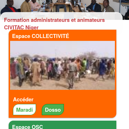
Formation administrateurs et animateurs
CIVITAC Niger
Espace COLLECTIVITÉ
Accéder
Maradi
Dosso
Espace OSC