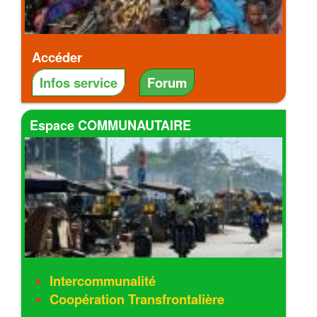
Accéder
Infos service
Forum
Espace COMMUNAUTAIRE
Intercommunalité
Coopération Transfrontalière