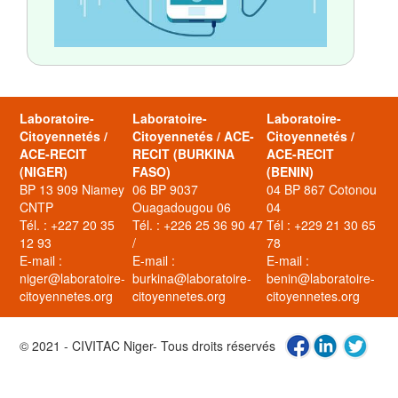
Laboratoire-
Laboratoire-
Laboratoire-
Citoyennetés /
Citoyennetés / ACE-
Citoyennetés /
ACE-RECIT
RECIT (BURKINA
ACE-RECIT
(NIGER)
FASO)
(BENIN)
BP 13 909 Niamey
06 BP 9037
04 BP 867 Cotonou
CNTP
Ouagadougou 06
04
Tél. : +227 20 35
Tél. : +226 25 36 90 47
Tél : +229 21 30 65
12 93
/
78
E-mail :
E-mail :
E-mail :
niger@laboratoire-
burkina@laboratoire-
benin@laboratoire-
citoyennetes.org
citoyennetes.org
citoyennetes.org
© 2021 - CIVITAC Niger- Tous droits réservés