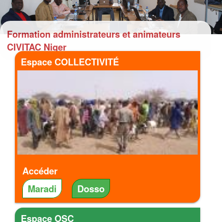
Formation administrateurs et animateurs
CIVITAC Niger
Espace COLLECTIVITÉ
Accéder
Maradi
Dosso
Espace OSC