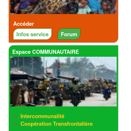
Accéder
Infos service
Forum
Espace COMMUNAUTAIRE
Intercommunalité
Coopération Transfrontalière