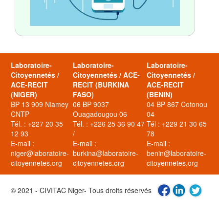
Laboratoire-
Laboratoire-
Laboratoire-
Citoyennetés /
Citoyennetés / ACE-
Citoyennetés /
ACE-RECIT
RECIT (BURKINA
ACE-RECIT
(NIGER)
FASO)
(BENIN)
BP 13 909 Niamey
06 BP 9037
04 BP 867 Cotonou
CNTP
Ouagadougou 06
04
Tél. : +227 20 35
Tél. : +226 25 36 90 47
Tél : +229 21 30 65
12 93
/
78
E-mail :
E-mail :
E-mail :
niger@laboratoire-
burkina@laboratoire-
benin@laboratoire-
citoyennetes.org
citoyennetes.org
citoyennetes.org
© 2021 - CIVITAC Niger- Tous droits réservés