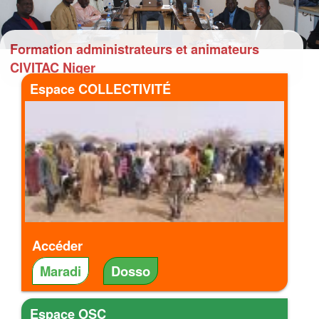
Formation administrateurs et animateurs
CIVITAC Niger
Espace COLLECTIVITÉ
Accéder
Maradi
Dosso
Espace OSC