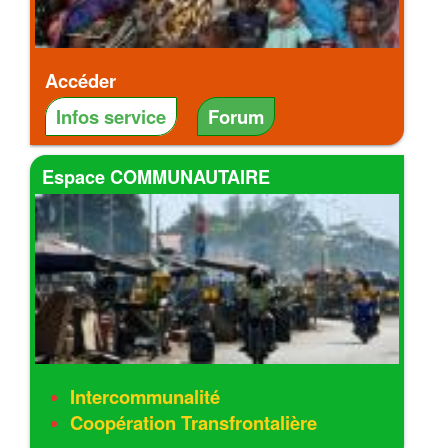
Accéder
Infos service
Forum
Espace COMMUNAUTAIRE
Intercommunalité
Coopération Transfrontalière