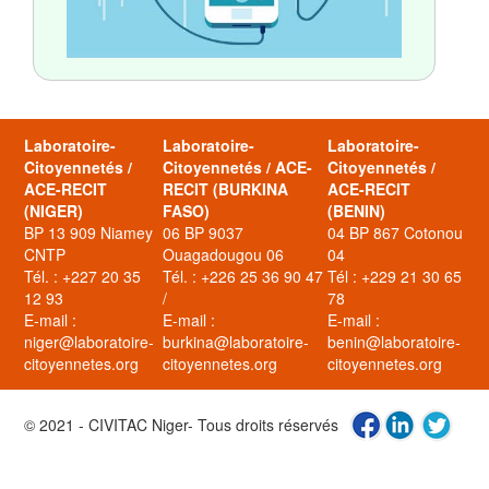
Laboratoire-
Laboratoire-
Laboratoire-
Citoyennetés /
Citoyennetés / ACE-
Citoyennetés /
ACE-RECIT
RECIT (BURKINA
ACE-RECIT
(NIGER)
FASO)
(BENIN)
BP 13 909 Niamey
06 BP 9037
04 BP 867 Cotonou
CNTP
Ouagadougou 06
04
Tél. : +227 20 35
Tél. : +226 25 36 90 47
Tél : +229 21 30 65
12 93
/
78
E-mail :
E-mail :
E-mail :
niger@laboratoire-
burkina@laboratoire-
benin@laboratoire-
citoyennetes.org
citoyennetes.org
citoyennetes.org
© 2021 - CIVITAC Niger- Tous droits réservés