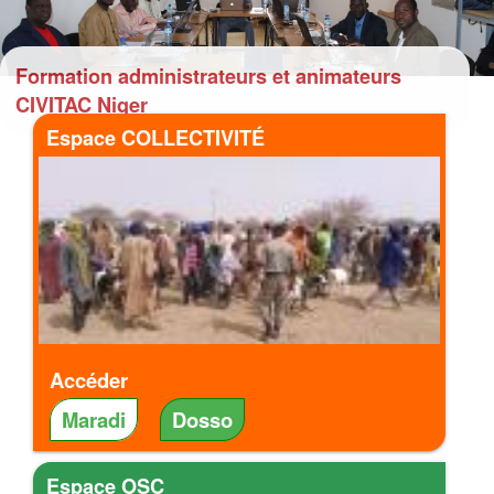
Formation administrateurs et animateurs
CIVITAC Niger
Espace COLLECTIVITÉ
Accéder
Maradi
Dosso
Espace OSC