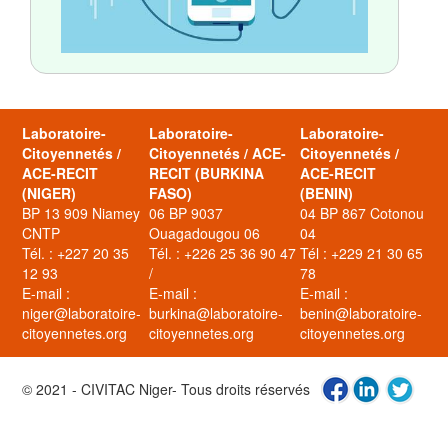
Laboratoire-
Laboratoire-
Laboratoire-
Citoyennetés /
Citoyennetés / ACE-
Citoyennetés /
ACE-RECIT
RECIT (BURKINA
ACE-RECIT
(NIGER)
FASO)
(BENIN)
BP 13 909 Niamey
06 BP 9037
04 BP 867 Cotonou
CNTP
Ouagadougou 06
04
Tél. : +227 20 35
Tél. : +226 25 36 90 47
Tél : +229 21 30 65
12 93
/
78
E-mail :
E-mail :
E-mail :
niger@laboratoire-
burkina@laboratoire-
benin@laboratoire-
citoyennetes.org
citoyennetes.org
citoyennetes.org
© 2021 - CIVITAC Niger- Tous droits réservés