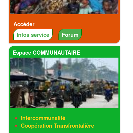
Accéder
Infos service
Forum
Espace COMMUNAUTAIRE
Intercommunalité
Coopération Transfrontalière