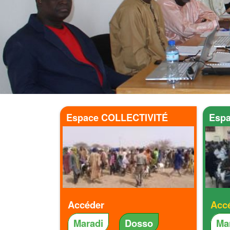
Espace COLLECTIVITÉ
Esp
Accéder
Acc
Maradi
Dosso
Ma