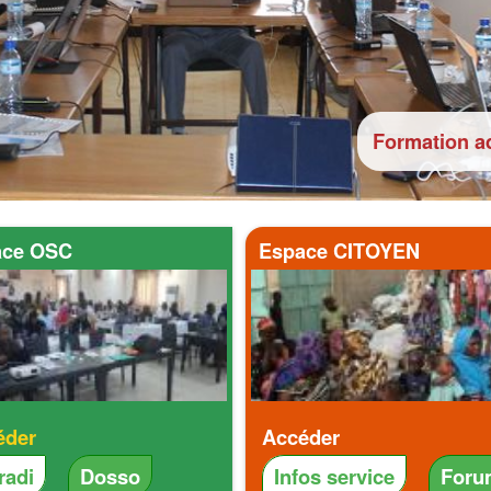
Formation ad
ace OSC
Espace CITOYEN
éder
Accéder
radi
Dosso
Infos service
Foru