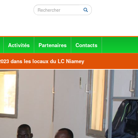
Rechercher
Rechercher
Activités
Partenaires
Contacts
23 dans les locaux du LC Niamey