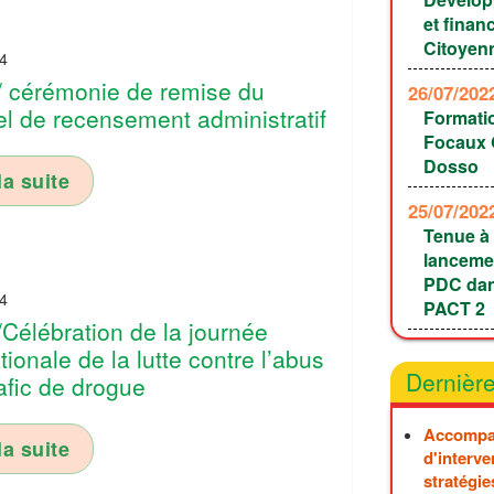
et finan
Citoyen
4
 cérémonie de remise du
26/07/20
el de recensement administratif
Formati
Focaux G
Dosso
la suite
25/07/20
Tenue à 
lancemen
PDC dan
4
PACT 2
Célébration de la journée
tionale de la lutte contre l’abus
Dernière
rafic de drogue
Accompa
la suite
d'interve
stratégie