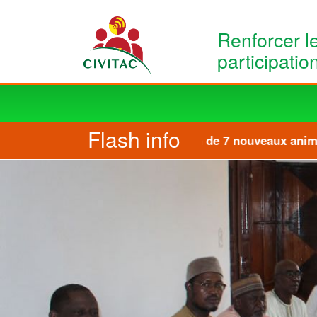
Aller au contenu principal
Renforcer l
participatio
Main
navigation
Flash info
Formation de 7 nouveaux animate