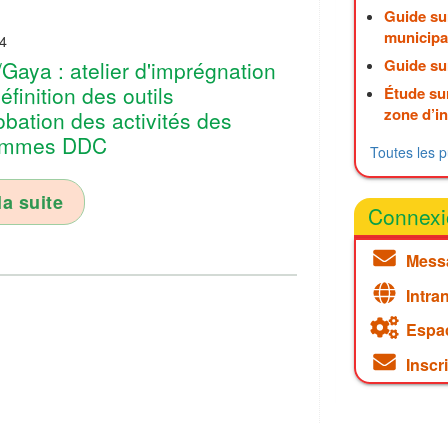
Guide sur
municipa
4
Guide sur
Gaya : atelier d'imprégnation
éfinition des outils
Étude sur
zone d’i
obation des activités des
ammes DDC
Toutes les p
la suite
Connexi
Mess
Intra
Espa
Inscr