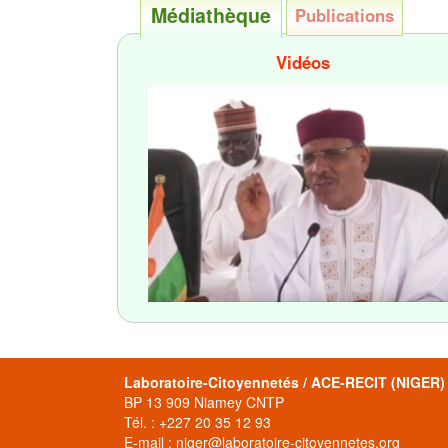
Médiathèque
Publications
Vidéos
Laboratoire-Citoyennetés / ACE-RECIT (NIGER)
BP 13 909 Niamey CNTP
Tél. : +227 20 35 12 93
E-mail : niger@laboratoire-citoyennetes.org