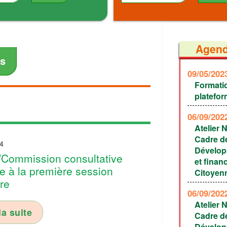
Agen
es
09/05/20
Formati
platefo
06/09/20
Atelier 
Cadre de
4
Dévelop
Commission consultative
et finan
e à la première session
Citoyen
ire
06/09/20
Atelier 
la suite
Cadre de
Dévelop