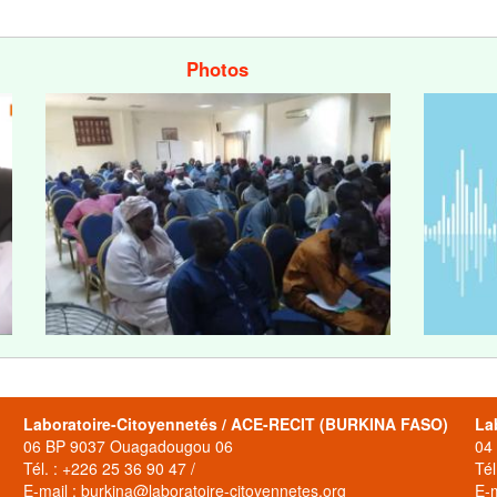
Photos
Laboratoire-Citoyennetés / ACE-RECIT (BURKINA FASO)
La
06 BP 9037 Ouagadougou 06
04
Tél. : +226 25 36 90 47 /
Tél
E-mail : burkina@laboratoire-citoyennetes.org
E-m