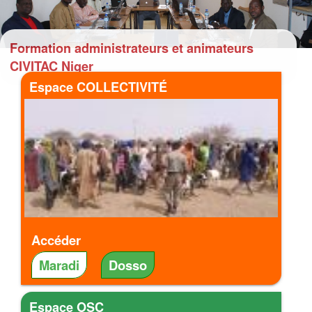
Formation administrateurs et animateurs
CIVITAC Niger
Espace COLLECTIVITÉ
Accéder
Maradi
Dosso
Espace OSC