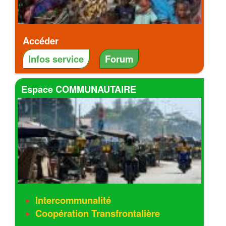
Accéder
Infos service
Forum
Espace COMMUNAUTAIRE
Intercommunalité
Coopération Transfrontalière