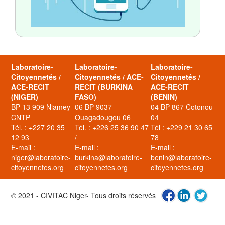
Laboratoire-
Laboratoire-
Laboratoire-
Citoyennetés /
Citoyennetés / ACE-
Citoyennetés /
ACE-RECIT
RECIT (BURKINA
ACE-RECIT
(NIGER)
FASO)
(BENIN)
BP 13 909 Niamey
06 BP 9037
04 BP 867 Cotonou
CNTP
Ouagadougou 06
04
Tél. : +227 20 35
Tél. : +226 25 36 90 47
Tél : +229 21 30 65
12 93
/
78
E-mail :
E-mail :
E-mail :
niger@laboratoire-
burkina@laboratoire-
benin@laboratoire-
citoyennetes.org
citoyennetes.org
citoyennetes.org
© 2021 - CIVITAC Niger- Tous droits réservés