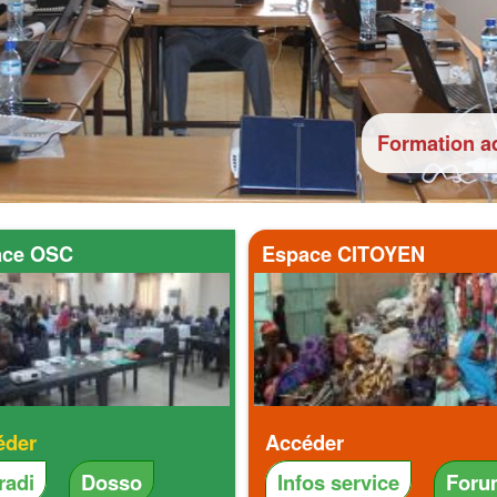
Formation ad
ace OSC
Espace CITOYEN
éder
Accéder
radi
Dosso
Infos service
Foru