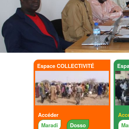
Espace COLLECTIVITÉ
Esp
Accéder
Acc
Maradi
Dosso
Ma