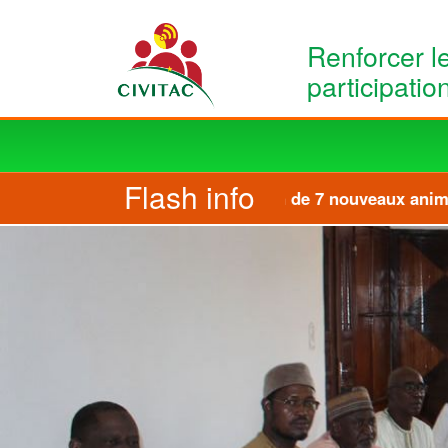
Aller au contenu principal
Renforcer l
participatio
Main
navigation
Flash info
Formation de 7 nouveaux animate