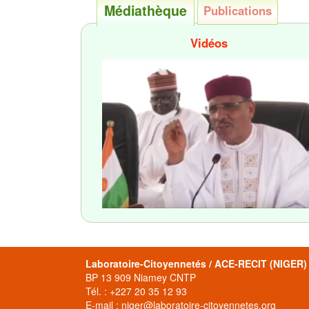
Médiathèque
Publications
Vidéos
Laboratoire-Citoyennetés / ACE-RECIT (NIGER)
BP 13 909 Niamey CNTP
Tél. : +227 20 35 12 93
E-mail : niger@laboratoire-citoyennetes.org