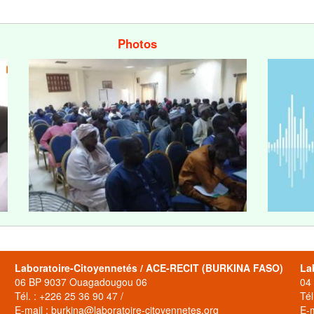
Photos
Laboratoire-Citoyennetés / ACE-RECIT (BURKINA FASO)
La
06 BP 9037 Ouagadougou 06
04
Tél. : +226 25 36 90 47 /
Tél
E-mail : burkina@laboratoire-citoyennetes.org
E-m