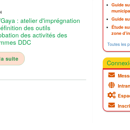
Guide sur
municipa
4
Guide sur
Gaya : atelier d'imprégnation
éfinition des outils
Étude sur
zone d’i
obation des activités des
ammes DDC
Toutes les p
la suite
Connexi
Mess
Intra
Espa
Inscr