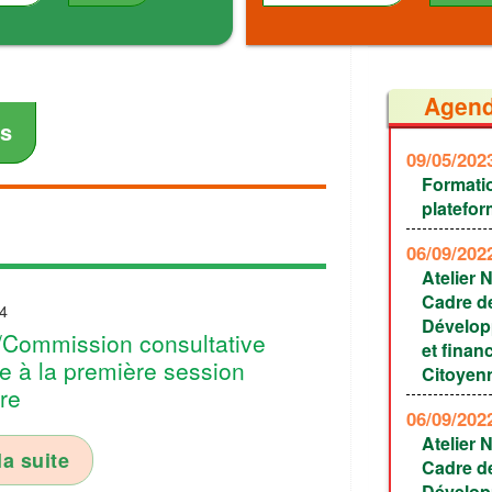
Agen
es
09/05/20
Formati
platefo
06/09/20
Atelier 
Cadre de
4
Dévelop
Commission consultative
et finan
e à la première session
Citoyen
ire
06/09/20
Atelier 
la suite
Cadre de
Dévelop