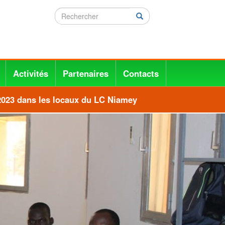
Rechercher
Rechercher
Activités
Partenaires
Contacts
23 dans les locaux du LC Niamey