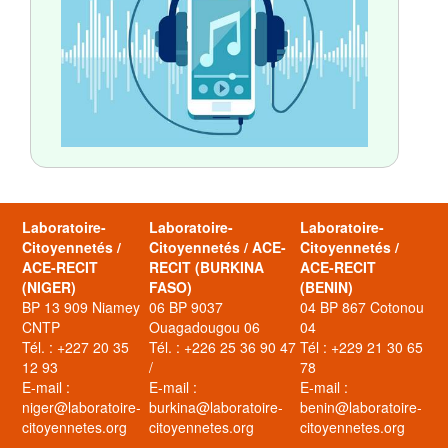
Laboratoire-
Laboratoire-
Laboratoire-
Citoyennetés /
Citoyennetés / ACE-
Citoyennetés /
ACE-RECIT
RECIT (BURKINA
ACE-RECIT
(NIGER)
FASO)
(BENIN)
BP 13 909 Niamey
06 BP 9037
04 BP 867 Cotonou
CNTP
Ouagadougou 06
04
Tél. : +227 20 35
Tél. : +226 25 36 90 47
Tél : +229 21 30 65
12 93
/
78
E-mail :
E-mail :
E-mail :
niger@laboratoire-
burkina@laboratoire-
benin@laboratoire-
citoyennetes.org
citoyennetes.org
citoyennetes.org