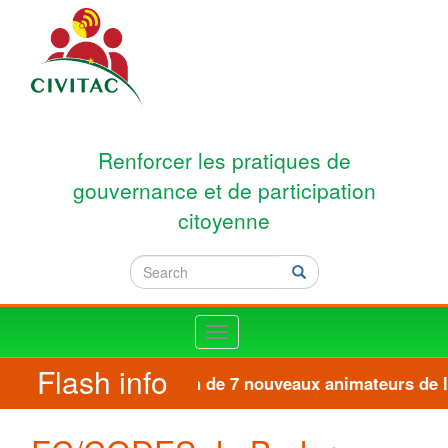
Skip to main content
Renforcer les pratiques de
gouvernance et de participation
citoyenne
Search
Search
Toggle
navigation
Flash info
Formation de 7 nouveaux animateurs de la