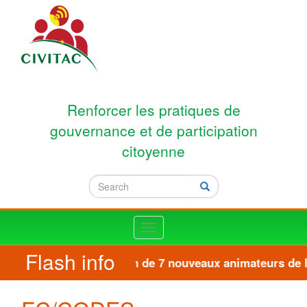
Skip to main content
Renforcer les pratiques de
gouvernance et de participation
citoyenne
Search
Search
Toggle
navigation
Flash info
Formation de 7 nouveaux animateurs de la