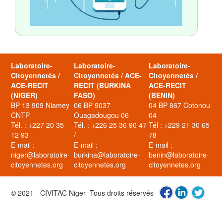
Laboratoire-
Laboratoire-
Laboratoire-
Citoyennetés /
Citoyennetés / ACE-
Citoyennetés /
ACE-RECIT
RECIT (BURKINA
ACE-RECIT
(NIGER)
FASO)
(BENIN)
BP 13 909 Niamey
06 BP 9037
04 BP 867 Cotonou
CNTP
Ouagadougou 06
04
Tél. : +227 20 35
Tél. : +226 25 36 90 47
Tél : +229 21 30 65
12 93
/
78
E-mail :
E-mail :
E-mail :
niger@laboratoire-
burkina@laboratoire-
benin@laboratoire-
citoyennetes.org
citoyennetes.org
citoyennetes.org
© 2021 - CIVITAC Niger- Tous droits réservés