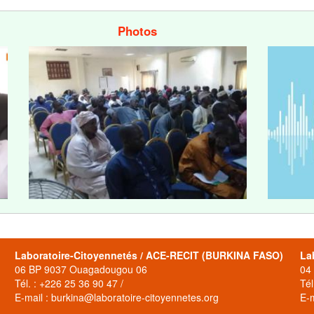
Photos
Laboratoire-Citoyennetés / ACE-RECIT (BURKINA FASO)
La
06 BP 9037 Ouagadougou 06
04
Tél. : +226 25 36 90 47 /
Tél
E-mail : burkina@laboratoire-citoyennetes.org
E-m