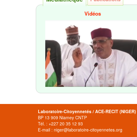
Vidéos
Laboratoire-Citoyennetés / ACE-RECIT (NIGER)
BP 13 909 Niamey CNTP
Tél. : +227 20 35 12 93
E-mail : niger@laboratoire-citoyennetes.org