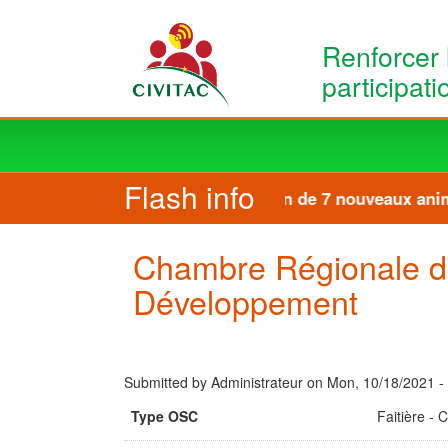
Skip to main content
Renforcer 
participat
Main
navigation
Flash info
Formation de 7 nouveaux anima
Chambre Régionale de
Développement
Submitted by
Administrateur
on
Mon, 10/18/2021 -
Type OSC
Faitière - 