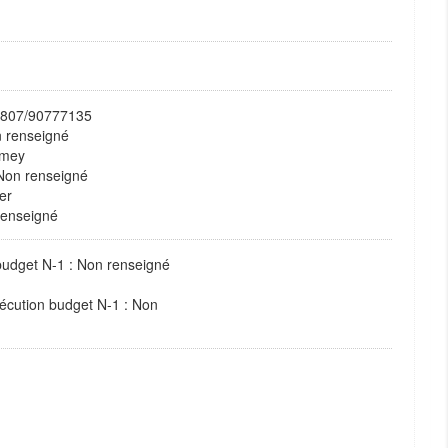
0807/90777135
n renseigné
amey
 Non renseigné
er
renseigné
budget N-1 : Non renseigné
xécution budget N-1 : Non