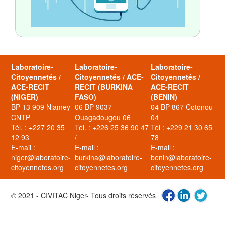
Laboratoire-
Laboratoire-
Laboratoire-
Citoyennetés /
Citoyennetés / ACE-
Citoyennetés /
ACE-RECIT
RECIT (BURKINA
ACE-RECIT
(NIGER)
FASO)
(BENIN)
BP 13 909 Niamey
06 BP 9037
04 BP 867 Cotonou
CNTP
Ouagadougou 06
04
Tél. : +227 20 35
Tél. : +226 25 36 90 47
Tél : +229 21 30 65
12 93
/
78
E-mail :
E-mail :
E-mail :
niger@laboratoire-
burkina@laboratoire-
benin@laboratoire-
citoyennetes.org
citoyennetes.org
citoyennetes.org
© 2021 - CIVITAC Niger- Tous droits réservés