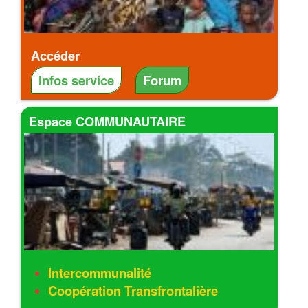
Accéder
Infos service
Forum
Espace COMMUNAUTAIRE
Intercommunalité
Coopération Transfrontalière