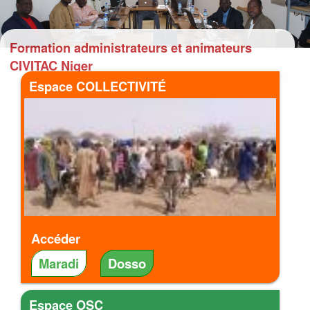
Formation administrateurs et animateurs
CIVITAC Niger
Espace COLLECTIVITÉ
Accéder
Maradi
Dosso
Espace OSC