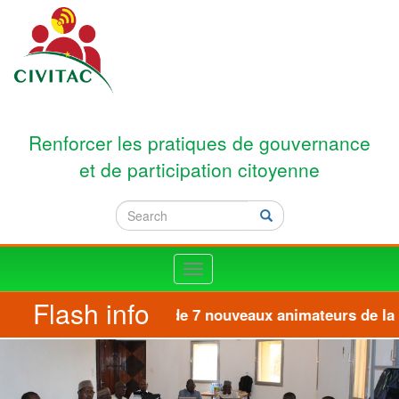
Skip to main content
Renforcer les pratiques de gouvernance
et de participation citoyenne
Search
Search
Toggle
navigation
Flash info
Formation de 7 nouveaux animateurs de la pl