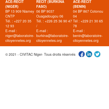
ACE-RECIT
RECIT (BURKINA
ACE-RECIT
(NIGER)
FASO)
(BENIN)
BP 13 909 Niamey
06 BP 9037
04 BP 867 Cotonou
CNTP
Ouagadougou 06
04
Tél. : +227 20 35
Tél. : +226 25 36 90 47
Tél : +229 21 30 65
12 93
/
78
E-mail :
E-mail :
E-mail :
niger@laboratoire-
burkina@laboratoire-
benin@laboratoire-
citoyennetes.org
citoyennetes.org
citoyennetes.org
© 2021 - CIVITAC Niger- Tous droits réservés